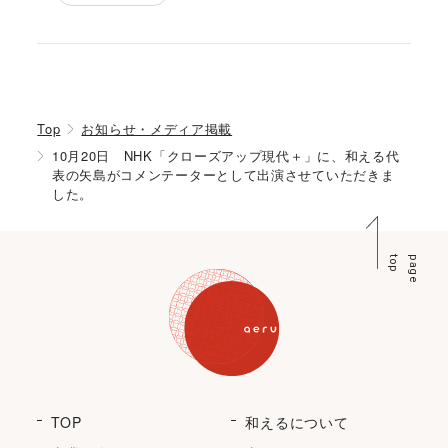
Top
お知らせ・メディア掲載
10月20日 NHK「クローズアップ現代＋」に、和える代
表の矢島がコメンテーターとして出演させていただきま
した。
p
p
a
g
e
t
o
TOP
和えるについて