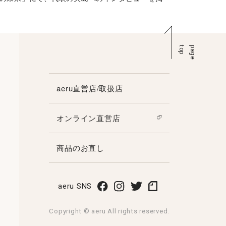
p
p
a
g
e
t
o
aeru直営店/取扱店
オンライン直営店
商品のお直し
aeru SNS
Copyright © aeru All rights reserved.