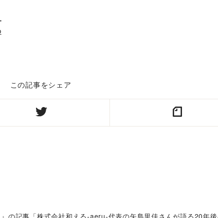
_
p
この記事をシェア
レナ）』の記事「株式会社和える-aeru-代表の矢島里佳さんが語る2