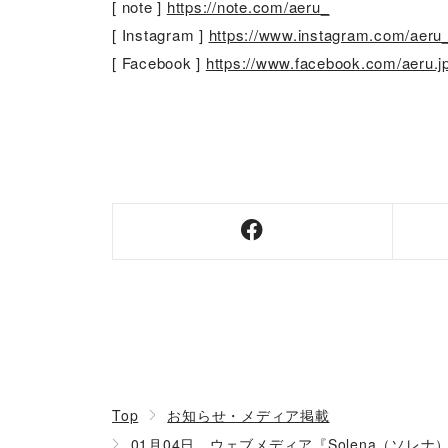
[ note ]
https://note.com/aeru_
[ Instagram ]
https://www.instagram.com/aeru
[ Facebook ]
https://www.facebook.com/aeru.j
Top
お知らせ・メディア掲載
01月04日 ウェブメディア『Solena（ソ