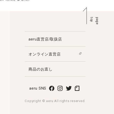
p
p
a
g
e
t
o
aeru直営店/取扱店
オンライン直営店
商品のお直し
aeru SNS
Copyright © aeru All rights reserved.