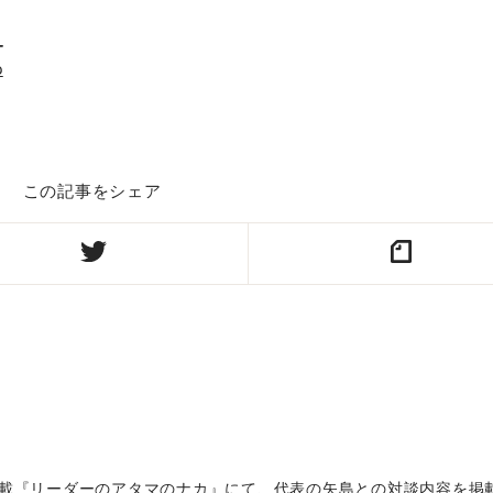
_
p
この記事をシェア
連載『リーダーのアタマのナカ』にて、代表の矢島との対談内容を掲