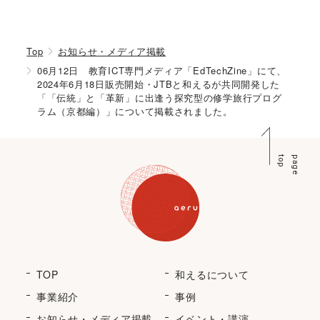
Top
お知らせ・メディア掲載
06月12日 教育ICT専門メディア「EdTechZine」にて、
2024年6月18日販売開始・JTBと和えるが共同開発した
「「伝統」と「革新」に出逢う探究型の修学旅行プログ
ラム（京都編）」について掲載されました。
p
p
a
g
e
t
o
TOP
和えるについて
事業紹介
事例
お知らせ・メディア掲載
イベント・講演