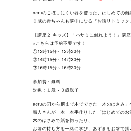
aeruのこぼしにくい器を使った、はじめての
０歳の赤ちゃんも夢中になる『お話リトミック
【講座２ キッズ】「ハサミに触れよう！」講座
※こちらは予約不要です！
①12時15分～12時30分
②14時15分～14時30分
③16時15分～16時30分
参加費：無料
対象：１歳～３歳親子
aeruの刃から柄まで木でできた「木のはさみ」
職人さんが一本一本手作りした「はじめてのお
木のはさみで紙を切ったり、
お箸の持ち方を一緒に学び、あずきをお箸で掴