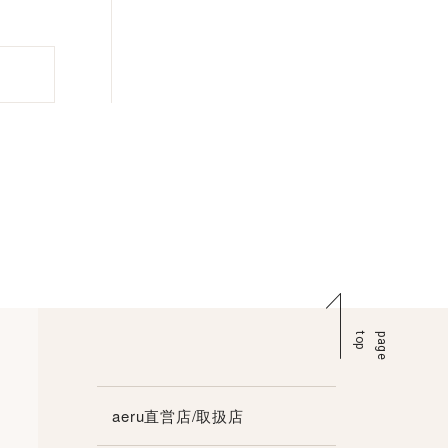
p
p
a
g
e
t
o
aeru直営店/取扱店