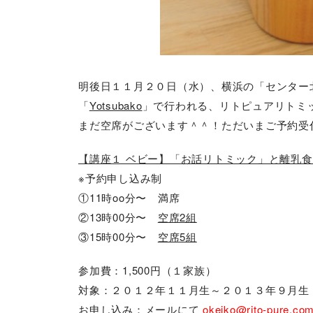
明後日１１月２０日（水）、横浜の「センター
「
Yotsubako
」で行われる、リトピュアリトミック
まだ空席がございます＾＾！ただいまご予約受
【講座１ ベビー】「お話リトミック」と離乳
※予約申し込み制
①11時oo分〜 満席
②13時00分〜
空席2組
③15時00分〜
空席5組
参加費：1,500円（１家族）
対象：２０１２年１１月生～２０１３年９月生
お申し込み：メールにて
okeiko@rito-pure.co