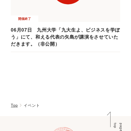
開催終了
06月07日 九州大学「九大生よ、ビジネスを学ぼ
う」にて、和える代表の矢島が講演をさせていた
だきます。（非公開）
Top
イベント
p
p
a
g
e
t
o