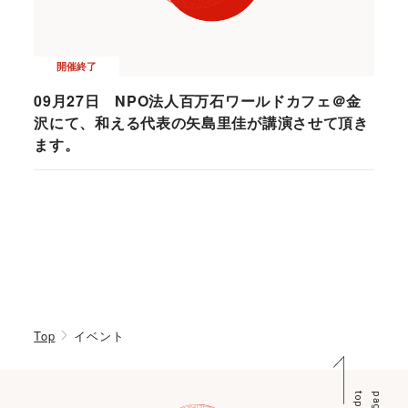
開催終了
09月27日 NPO法人百万石ワールドカフェ＠金
沢にて、和える代表の矢島里佳が講演させて頂き
ます。
Top
イベント
p
p
a
g
e
t
o