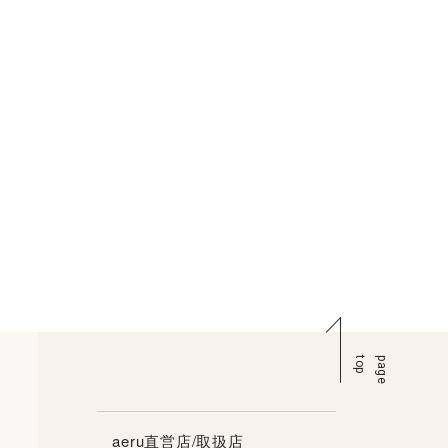
p
p
a
g
e
t
o
aeru直営店/取扱店