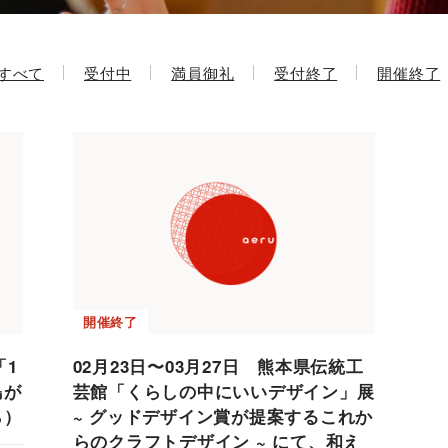
すべて
受付中
満員御礼
受付終了
開催終了
開催終了
「1
02月23日〜03月27日 熊本県伝統工
島が
芸館「くらしの中にいいデザイン」展
ら）
~ グッドデザイン賞が提案するこれか
らのクラフトデザイン ~ にて、和え