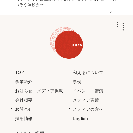
つろう体験会〜
p
p
a
g
e
t
o
TOP
和えるについて
事業紹介
事例
お知らせ・メディア掲載
イベント・講演
会社概要
メディア実績
お問合せ
メディアの方へ
採用情報
English
よくあるご質問