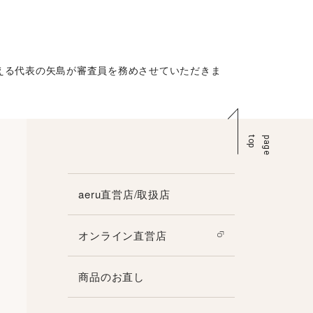
和える代表の矢島が審査員を務めさせていただきま
p
p
a
g
e
t
o
aeru直営店/取扱店
オンライン直営店
商品のお直し