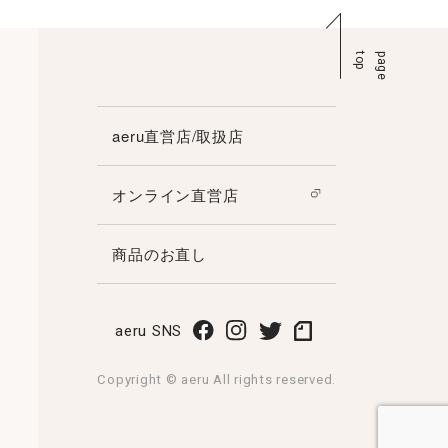
p
p
a
g
e
t
o
aeru直営店/取扱店
オンライン直営店
商品のお直し
aeru SNS
Copyright © aeru All rights reserved.