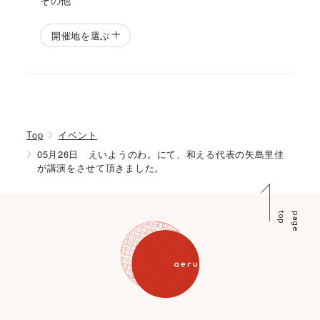
開催地を選ぶ
Top
イベント
05月26日 えいようのわ。にて、和える代表の矢島里佳
が講演をさせて頂きました。
p
p
a
g
e
t
o