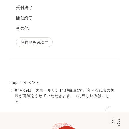
受付終了
開催終了
その他
開催地を選ぶ
Top
イベント
07月09日 スモールサンゼミ福山にて、和える代表の矢
島が講演をさせていただきます。（お申し込みはこち
ら）
p
p
a
g
e
t
o