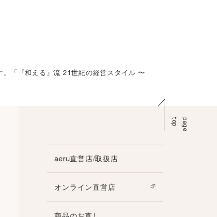
。「『和える』流 21世紀の経営スタイル 〜
p
p
a
g
e
t
o
aeru直営店/取扱店
オンライン直営店
商品のお直し