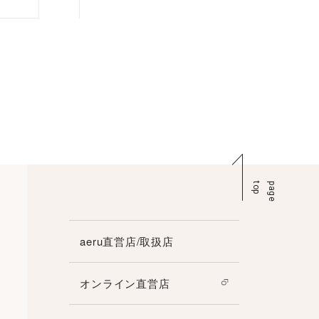
p
p
a
g
e
t
o
aeru直営店/取扱店
オンライン直営店