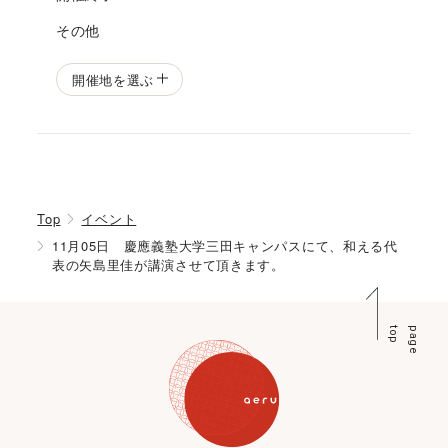
その他
開催地を選ぶ
Top
イベント
11月05日 慶應義塾大学三田キャンパスにて、和える代
表の矢島里佳が講演させて頂きます。
p
p
a
g
e
t
o