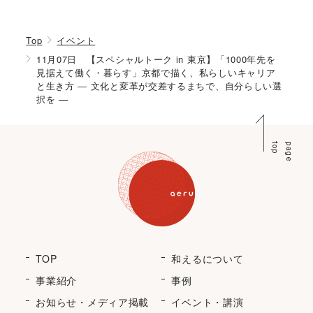
Top
イベント
11月07日 【スペシャルトーク in 東京】「1000年先を
見据えて働く・暮らす」京都で描く、私らしいキャリア
と生き方 ― 文化と変革が交差するまちで、自分らしい選
択を ―
p
p
a
g
e
t
o
TOP
和えるについて
事業紹介
事例
お知らせ・メディア掲載
イベント・講演