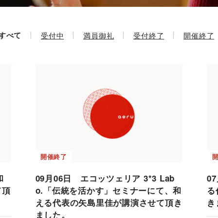
すべて
受付中
満員御礼
受付終了
開催終了
開催終了
和
09月06日 エコッツェリア 3*3 Lab
0
て頂
o.「伝統を活かす」セミナーにて、和
る
える代表の矢島里佳が講演させて頂き
き
ました。