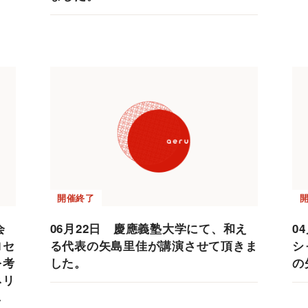
開催終了
会
06月22日 慶應義塾大学にて、和え
0
ロセ
る代表の矢島里佳が講演させて頂きま
シ
を考
した。
の
ネリ
し