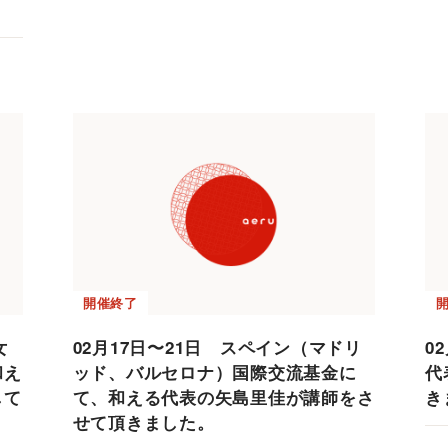
開催終了
女
02月17日〜21日 スペイン（マドリ
0
和え
ッド、バルセロナ）国際交流基金に
代
して
て、和える代表の矢島里佳が講師をさ
き
せて頂きました。