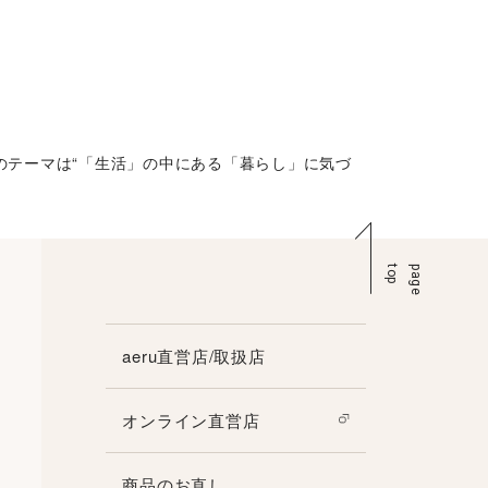
今年のテーマは“「生活」の中にある「暮らし」に気づ
p
p
a
g
e
t
o
aeru直営店/取扱店
オンライン直営店
商品のお直し