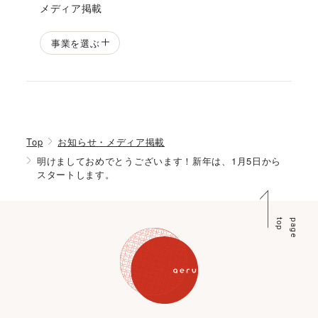
メディア掲載
事業を選ぶ
Top
お知らせ・メディア掲載
明けましておめでとうございます！新年は、1月5日から
スタートします。
p
p
a
g
e
t
o