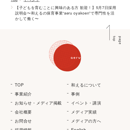
【子どもを育むことに興味のある方 歓迎！】5月7日採用
説明会〜和えるの保育事業“aeru oyakoen”で専門性を活
かして働く〜
p
p
a
g
e
t
o
TOP
和えるについて
事業紹介
事例
お知らせ・メディア掲載
イベント・講演
会社概要
メディア実績
お問合せ
メディアの方へ
採用情報
English