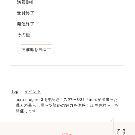
満員御礼
受付終了
開催終了
その他
開催地を選ぶ
Top
イベント
aeru meguro 3周年記念！7/27〜8/31「aeruが出逢った
職人の暮らし展〜型染めの魅力を体感！江戸更紗〜」を
開催します！
p
p
a
g
e
t
o