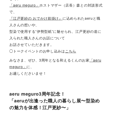
「aeru meguro」
ホストマザー（店長）森との対談形式
で、
『江戸更紗の おでかけ前掛け』
に込められたaeruと職
人さんの想いや、
型染で使用する”伊勢型紙”に魅せられ、江戸更紗の道に
入られた職人さんのお話について
お話させていただきます。
◯トークイベントのお申し込みは
こちら
みなさま、ぜひ、3周年となる和えるくんのお家
「aeru
meguro」
に、
お越しくださいませ！
aeru meguro3周年記念！
「aeruが出逢った職人の暮らし展〜型染め
の魅力を体感！江戸更紗〜」