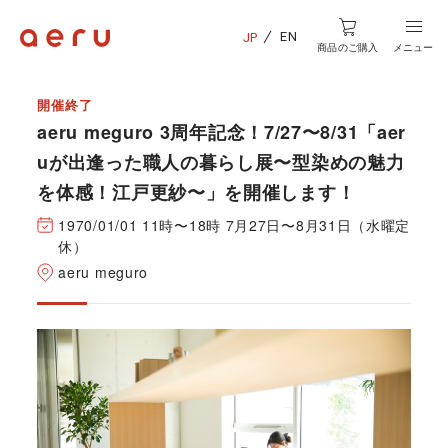
EN
JP
商品のご購入
メニュー
開催終了
aeru meguro 3周年記念！7/27〜8/31「aer
uが出逢った職人の暮らし展〜型染めの魅力
を体感！江戸更紗〜」を開催します！
1970/01/01 11時〜18時 7月27日〜8月31日（水曜定
休）
aeru meguro