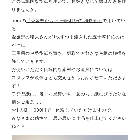
この伝統的な型紙を用いて、お好きな色で絵はがきを作
りませんか。
aeruの
『愛媛県から 五十崎和紙の 紙風船』
で用いてい
る、
愛媛県の職人さんが1枚ずつ手漉きした五十崎和紙のは
がきに、
三重県の伊勢型紙を置き、顔彩でお好きな色柄の模様を
施していきます。
お使いいただく伝統的な素材やお道具については、
スタッフが映像なども交えながらお話させていただきま
す！
伊勢型紙は、暑中お見舞いや、夏のお手紙にぴったりな
柄をご用意し、
お1人様 1,000円で、体験していただけますので、
みなさまの感性で、思い思いに作品を仕上げてください
ね＾＾