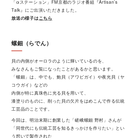
「αステーション」FM京都のラジオ番組『Artisan’s
Talk』にご出演いただきました。
放送の様子は
こちら
螺鈿（らでん）
貝の内側がオーロラのように輝いているのを、
みなさんもご覧になったことがあるかと思います。
「螺鈿」は、中でも、鮑貝（アワビガイ）や夜光貝（ヤ
コウガイ）などの
内側が特に真珠色に光る貝を用いて、
漆塗りのものに、削った貝の欠片をはめこんで作る伝統
工芸品のことです。
今回は、明治末期に創業した「嵯峨螺鈿 野村」さんが
「同世代にも伝統工芸を知るきっかけを作りたい」とい
う想いで製作された