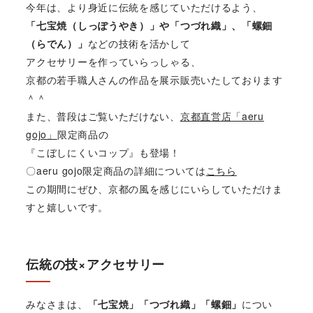
今年は、より身近に伝統を感じていただけるよう、
「七宝焼（しっぽうやき）」や「つづれ織」、「螺鈿
（らでん）」
などの技術を活かして
アクセサリーを作っていらっしゃる、
京都の若手職人さんの作品を展示販売いたしております
＾＾
また、普段はご覧いただけない、
京都直営店「aeru
gojo」
限定商品の
『こぼしにくいコップ』も登場！
〇aeru gojo限定商品の詳細については
こちら
この期間にぜひ、京都の風を感じにいらしていただけま
すと嬉しいです。
伝統の技×アクセサリー
みなさまは、
「七宝焼」「つづれ織」「螺鈿」
につい