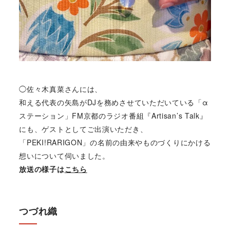
◯佐々木真菜さんには、
和える代表の矢島がDJを務めさせていただいている「α
ステーション」FM京都のラジオ番組『Artisan’s Talk』
にも、ゲストとしてご出演いただき、
「PEKI!RARIGON」の名前の由来やものづくりにかける
想いについて伺いました。
放送の様子は
こちら
つづれ織