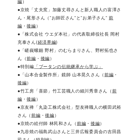
編
）
●京焼「丈夫窯」加藤丈尋さんと新人職人の富澤さ
ん・尾形さん（”お師匠さん”と”お弟子さん”
前
編
・
後編
）
●「株式会社 ウエダ本社」の代表取締役社長 岡村
充泰さん(
経済界編
)
●「嵯峩螺鈿 野村」のむらまりさん、野村拓也さ
ん（
前編
・
後編
）
●特別編
「ブータンの伝統継承から学ぶ」
●「山本合金製作所」鏡師 山本晃久さん（
前編
・
後編
）
●竹工房「喜節」竹工芸職人の細川秀章さん（
前
編
・
後編
）
●京友禅「丸染工株式会社」型友禅職人の横田武裕
さん（
前編
・
後編
）
●京焼の絵付師 林民和さん（
前編
・
後編
）
●九谷焼の福島武山さんと三井広報委員会の吉田昌
司さん（
特別編
）