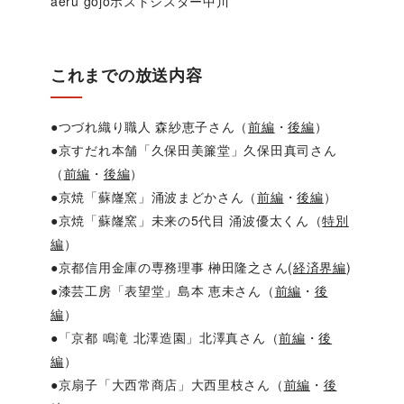
aeru gojoホストシスター中川
これまでの放送内容
●つづれ織り職人 森紗恵子さん（
前編
・
後編
）
●京すだれ本舗「久保田美簾堂」久保田真司さん
（
前編
・
後編
）
●京焼「蘇嶐窯」涌波まどかさん（
前編
・
後編
）
●京焼「蘇嶐窯」未来の5代目 涌波優太くん（
特別
編
）
●京都信用金庫の専務理事 榊田隆之さん(
経済界編
)
●漆芸工房「表望堂」島本 恵未さん（
前編
・
後
編
）
●「京都 鳴滝 北澤造園」北澤真さん（
前編
・
後
編
）
●京扇子「大西常商店」大西里枝さん（
前編
・
後