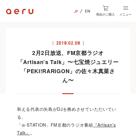
EN
JP
商品のご購入
メニュー
2018.02.08
2月2日放送、FM京都ラジオ
「Artisan’s Talk」〜七宝焼ジュエリー
「PEKI!RARIGON」の佐々木真菜さ
ん〜
和える代表の矢島がDJを務めさせていただいてい
る、
「α-STATION」FM京都のラジオ番組
『Artisan’s
Talk』
。