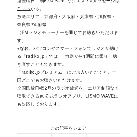
週金曜日 朝6:00-6:25 リクエスト&メッセージは
こちら
から。
放送エリア：京都府・大阪府・兵庫県・滋賀県・
奈良県の5府県
（FMラジオチューナーを通じてお聴きいただけま
す）
※なお、パソコンやスマートフォンでラジオが聴け
る「radiko.jp」では、 放送から1週間に限り、聴
き直すこともできます。
「radiko.jpプレミアム」にご加入いただくと、全
国どこでもお聴きいただけます。
全国民放FM52局のラジオ放送を、エリア制限なく
聴取できるau公式ラジオアプリ、LISMO WAVEに
も対応しております。
この記事をシェア