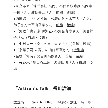
●京座布団「株式会社 高岡」の代表取締役 高岡幸
一郎さんと雜賀香江さん（
前編
・
後編
）
●西陣織「りんどう屋」代表の佐々木英人さんとお
弟子さんの冨山華菜さん（
前編
・
後編
）
●「河政印房」京印章職人の河合良彦さん・河合祥
子さん（
前編
・
後編
）
●「中村ローソク」の田川尚史さん（
前編
・
後編
）
●「京菓子司 末富」の山口富藏さん（
特別編
）
●金物「河長」の吉田高朗さん（
前編
・
後編
）
●「erakko/ 柴田漆工房」の柴田明さん（
前編
・
後
編
）
「Artisan’s Talk」番組詳細
放送局：「α-STATION」 FM京都 放送日時：毎