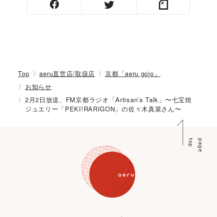
Top
aeru直営店/取扱店
京都「aeru gojo」
お知らせ
2月2日放送、FM京都ラジオ「Artisan’s Talk」〜七宝焼
ジュエリー「PEKI!RARIGON」の佐々木真菜さん〜
p
p
a
g
e
t
o